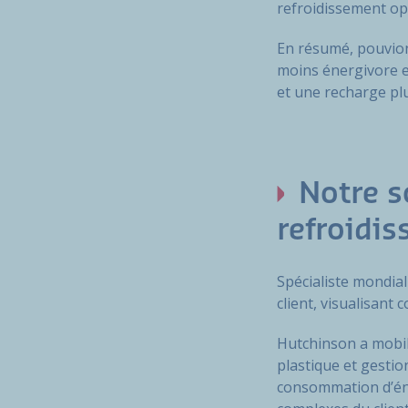
refroidissement op
En résumé, pouvion
moins énergivore e
et une recharge pl
Notre s
refroidi
Spécialiste mondial
client, visualisan
Hutchinson a mobili
plastique et gestio
consommation d’éner