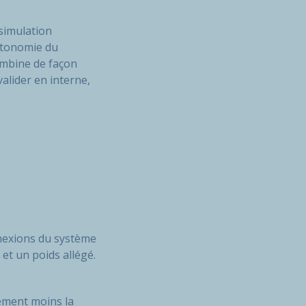
simulation
autonomie du
combine de façon
valider en interne,
nnexions du système
et un poids allégé.
tement moins la