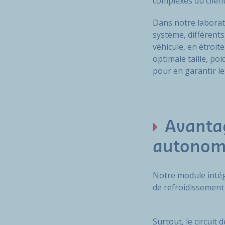
complexes du clien
Dans notre laborat
système, différents
véhicule, en étroite
optimale taille, po
pour en garantir le
Avantag
autonome
Notre module intég
de refroidissement 
Surtout, le circuit