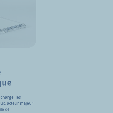
e
que
echarge, les
eux, acteur majeur
le de