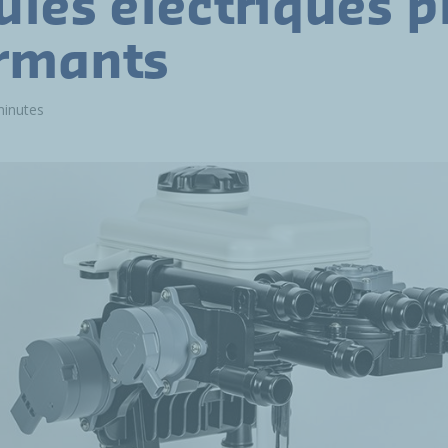
ules électriques p
rmants
minutes