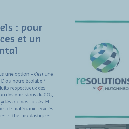
els : pour
ces et un
ntal
us une option – c’est une
. D’où notre écolabel*
oduits respectueux des
tion des émissions de CO
,
2
cyclés ou biosourcés. Et
pes de matériaux recyclés
ues et thermoplastiques