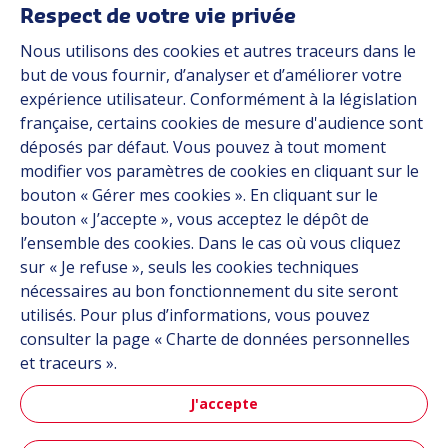
Média
Respect de votre vie privée
Carrière
Nous utilisons des cookies et autres traceurs dans le
Groupe
but de vous fournir, d’analyser et d’améliorer votre
expérience utilisateur. Conformément à la législation
Fournisseurs
française, certains cookies de mesure d'audience sont
Documentation
déposés par défaut. Vous pouvez à tout moment
modifier vos paramètres de cookies en cliquant sur le
Contact
bouton « Gérer mes cookies ». En cliquant sur le
bouton « J’accepte », vous acceptez le dépôt de
Follow us
l’ensemble des cookies. Dans le cas où vous cliquez
sur « Je refuse », seuls les cookies techniques
LinkedIn
nécessaires au bon fonctionnement du site seront
utilisés. Pour plus d’informations, vous pouvez
Instagram
consulter la page « Charte de données personnelles
et traceurs ».
All Hutchinson sites
J'accepte
Aéronautique & Défense