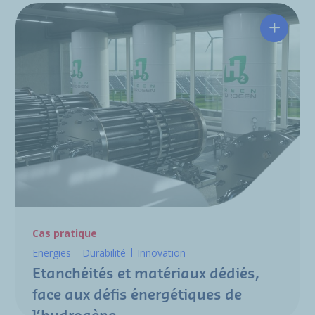
Etanché
Cas pratique
Energies
Durabilité
Innovation
Etanchéités et matériaux dédiés,
face aux défis énergétiques de