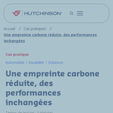
Aller au contenu principal
Accueil
Cas pratiques
Une empreinte carbone réduite, des performances
inchangées
Cas pratique
Automobile
Durabilité
Solutions
Une empreinte carbone
réduite, des
performances
inchangées
Temps de lecture : 3 minutes