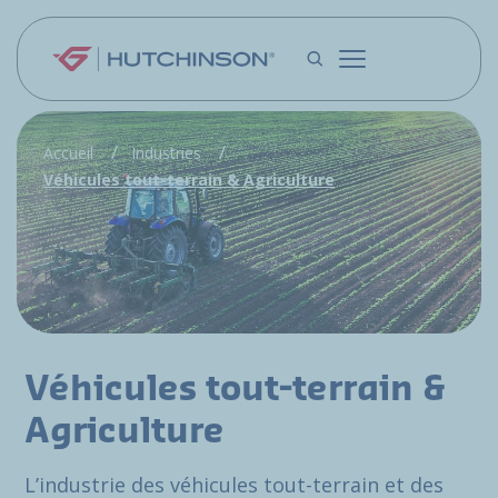
Aller au contenu principal
Accueil
Industries
Véhicules tout-terrain & Agriculture
Véhicules tout-terrain &
Agriculture
L’industrie des véhicules tout-terrain et des