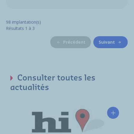
98
implantation(s)
Résultats
1
à
3
Précédent
Suivant
Consulter toutes les
actualités
Hutchins