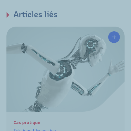
Articles liés
Concept
Cas pratique
Solutions
Innovation