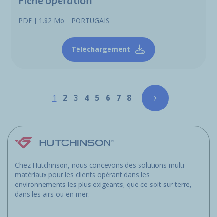
Fiche opération
PDF
1.82 Mo
PORTUGAIS
Téléchargement
Pagination
Page
Page
Page
Page
Page
Page
Page
Page
1
2
3
4
5
6
7
8
Chez Hutchinson, nous concevons des solutions multi-
matériaux pour les clients opérant dans les
environnements les plus exigeants, que ce soit sur terre,
dans les airs ou en mer.