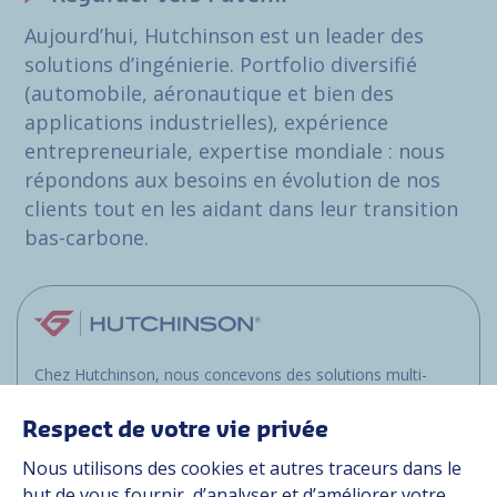
Aujourd’hui, Hutchinson est un leader des
solutions d’ingénierie. Portfolio diversifié
(automobile, aéronautique et bien des
applications industrielles), expérience
entrepreneuriale, expertise mondiale : nous
répondons aux besoins en évolution de nos
clients tout en les aidant dans leur transition
bas-carbone.
Chez Hutchinson, nous concevons des solutions multi-
matériaux pour les clients opérant dans les
environnements les plus exigeants, que ce soit sur terre,
Respect de votre vie privée
dans les airs ou en mer.
Nous utilisons des cookies et autres traceurs dans le
but de vous fournir, d’analyser et d’améliorer votre