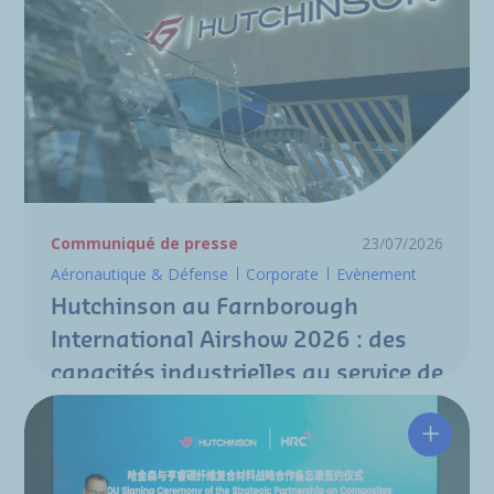
Communiqué de presse
23/07/2026
Aéronautique & Défense
Corporate
Evènement
Hutchinson au Farnborough
International Airshow 2026 : des
capacités industrielles au service de
la nouvelle génération de
programmes aéronautiques
Hutchin