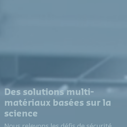
Des solutions multi-
matériaux basées sur la
science
Nous relevons les défis de sécurité,