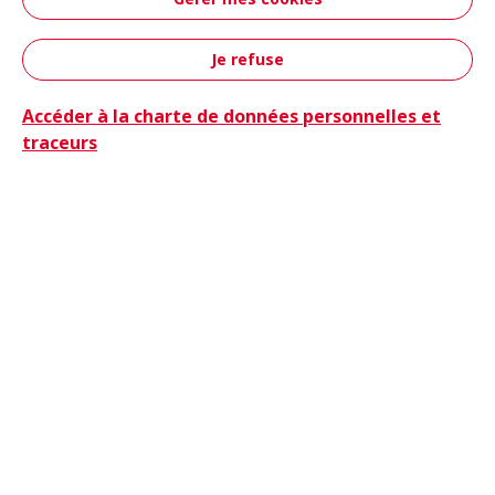
Aéronautique &
Défense
Je refuse
Contact
Accéder à la charte de données personnelles et
traceurs
Camions
Camions & Bus