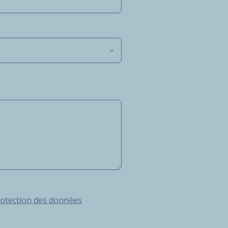
ection des données Personnelles d’Hutchinson
rotection des données