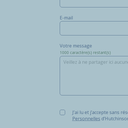
E-mail
Votre message
1000
caractère(s) restant(s)
J’ai lu et j’accepte sans réserv
J’ai lu et j’accepte sans ré
Personnelles
d’Hutchinso