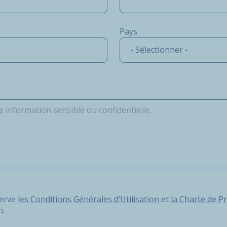
Pays
- Sélectionner -
e les Conditions Générales d’Utilisation et la Charte de Prot
serve
les Conditions Générales d’Utilisation
et
la Charte de P
n.