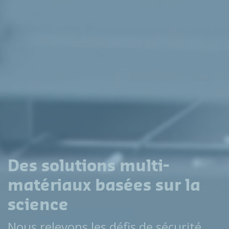
Des solutions multi-
matériaux basées sur la
science
Nous relevons les défis de sécurité,