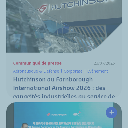
Communiqué de presse
23/07/2026
Aéronautique & Défense
Corporate
Evènement
Hutchinson au Farnborough
International Airshow 2026 : des
capacités industrielles au service de
la nouvelle génération de
programmes aéronautiques
Hutchin