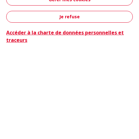
Aéronautique &
Défense
Je refuse
Contact
Accéder à la charte de données personnelles et
traceurs
Camions
Camions & Bus