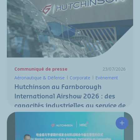
Communiqué de presse
23/07/2026
Aéronautique & Défense
Corporate
Evènement
Hutchinson au Farnborough
International Airshow 2026 : des
capacités industrielles au service de
la nouvelle génération de
programmes aéronautiques
Hutchin