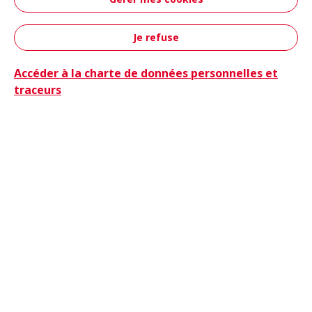
Aéronautique &
Défense
Je refuse
Contact
Accéder à la charte de données personnelles et
traceurs
Camions
Camions & Bus