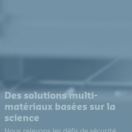
Des solutions multi-
matériaux basées sur la
science
Nous relevons les défis de sécurité,