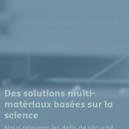
Des solutions multi-
matériaux basées sur la
science
Nous relevons les défis de sécurité,