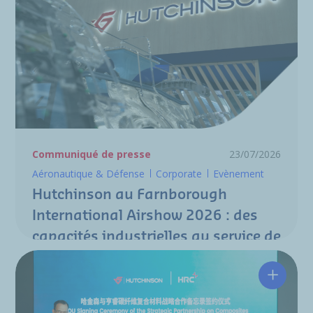
Communiqué de presse
23/07/2026
Aéronautique & Défense
Corporate
Evènement
Hutchinson au Farnborough
International Airshow 2026 : des
capacités industrielles au service de
la nouvelle génération de
programmes aéronautiques
Hutchin