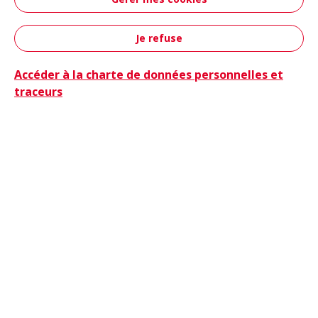
Aéronautique &
Défense
Je refuse
Contact
Accéder à la charte de données personnelles et
traceurs
Camions
Camions & Bus