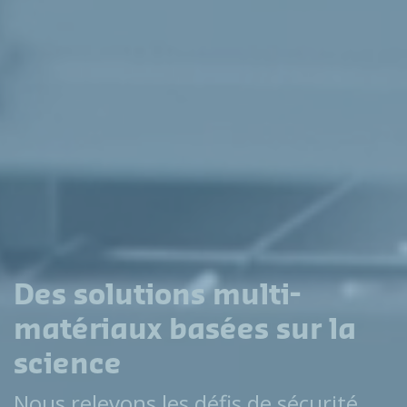
Des solutions multi-
matériaux basées sur la
science
Nous relevons les défis de sécurité,