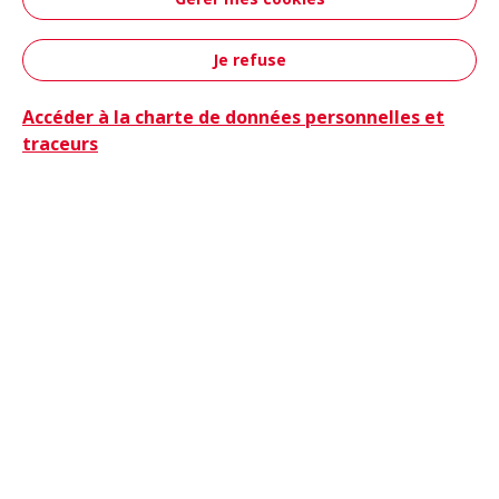
Aéronautique &
Défense
Je refuse
Contact
Accéder à la charte de données personnelles et
traceurs
Camions
Camions & Bus