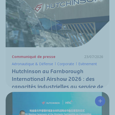
Communiqué de presse
23/07/2026
Aéronautique & Défense
Corporate
Evènement
Hutchinson au Farnborough
International Airshow 2026 : des
capacités industrielles au service de
la nouvelle génération de
programmes aéronautiques
Hutchin