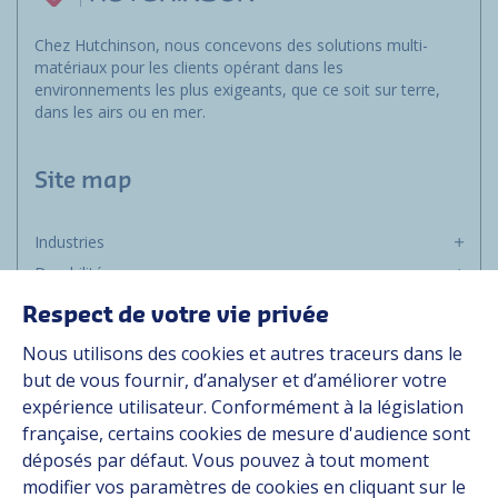
Chez Hutchinson, nous concevons des solutions multi-
matériaux pour les clients opérant dans les
environnements les plus exigeants, que ce soit sur terre,
dans les airs ou en mer.
Site map
Industries
Durabilité
Média
Respect de votre vie privée
Carrière
Nous utilisons des cookies et autres traceurs dans le
Groupe
but de vous fournir, d’analyser et d’améliorer votre
expérience utilisateur. Conformément à la législation
Fournisseurs
française, certains cookies de mesure d'audience sont
Documentation
déposés par défaut. Vous pouvez à tout moment
modifier vos paramètres de cookies en cliquant sur le
Contact