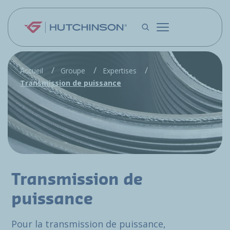
Aller au contenu principal
Accueil
Groupe
Expertises
Transmission de puissance
Transmission de
puissance
Pour la transmission de puissance,