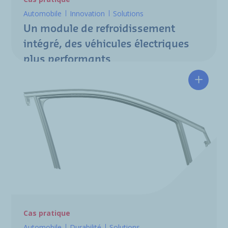
Automobile
Innovation
Solutions
Un module de refroidissement
intégré, des véhicules électriques
plus performants
Une emp
Cas pratique
Automobile
Durabilité
Solutions