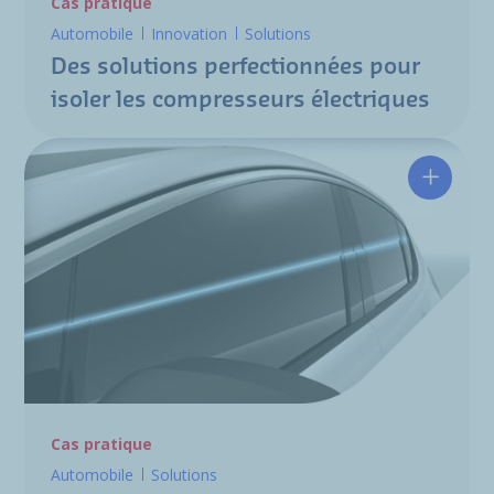
Cas pratique
Automobile
Innovation
Solutions
Des solutions perfectionnées pour
isoler les compresseurs électriques
Un desi
Cas pratique
Automobile
Solutions