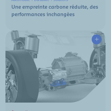
Une empreinte carbone réduite, des
performances inchangées
Des sol