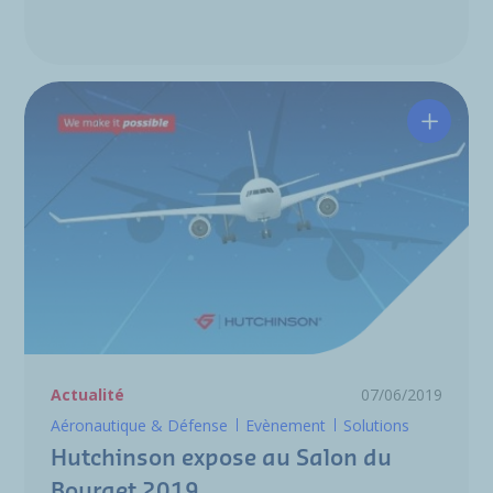
Hutchin
Actualité
07/06/2019
Aéronautique & Défense
Evènement
Solutions
Hutchinson expose au Salon du
Bourget 2019