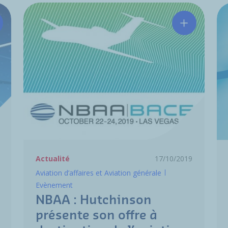
tchinson expose au Salon du Bourget 2019
NBAA : Hutc
Actualité
17/10/2019
Aviation d’affaires et Aviation générale
Evènement
NBAA : Hutchinson
présente son offre à