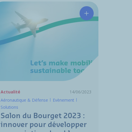
hinson présente son offre à destination de l’aviation d’affai
Salon du Bourget 20
Actualité
14/06/2023
Aéronautique & Défense
Evènement
Solutions
Salon du Bourget 2023 :
innover pour développer