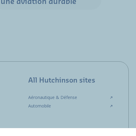
une aviation durable
All Hutchinson sites
Aéronautique & Défense
Automobile