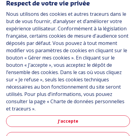
Média
Respect de votre vie privée
Carrière
Nous utilisons des cookies et autres traceurs dans le
Groupe
but de vous fournir, d’analyser et d’améliorer votre
expérience utilisateur. Conformément à la législation
Fournisseurs
française, certains cookies de mesure d'audience sont
Documentation
déposés par défaut. Vous pouvez à tout moment
modifier vos paramètres de cookies en cliquant sur le
Contact
bouton « Gérer mes cookies ». En cliquant sur le
bouton « J’accepte », vous acceptez le dépôt de
Follow us
l’ensemble des cookies. Dans le cas où vous cliquez
sur « Je refuse », seuls les cookies techniques
LinkedIn
nécessaires au bon fonctionnement du site seront
utilisés. Pour plus d’informations, vous pouvez
Instagram
consulter la page « Charte de données personnelles
et traceurs ».
All Hutchinson sites
J'accepte
Aéronautique & Défense