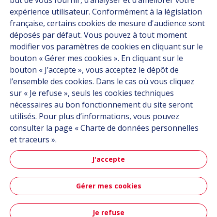
but de vous fournir, d’analyser et d’améliorer votre
expérience utilisateur. Conformément à la législation
Fournisseurs
française, certains cookies de mesure d'audience sont
Documentation
déposés par défaut. Vous pouvez à tout moment
modifier vos paramètres de cookies en cliquant sur le
Contact
bouton « Gérer mes cookies ». En cliquant sur le
bouton « J’accepte », vous acceptez le dépôt de
Follow us
l’ensemble des cookies. Dans le cas où vous cliquez
sur « Je refuse », seuls les cookies techniques
LinkedIn
nécessaires au bon fonctionnement du site seront
utilisés. Pour plus d’informations, vous pouvez
Instagram
consulter la page « Charte de données personnelles
et traceurs ».
All Hutchinson sites
J'accepte
Aéronautique & Défense
Gérer mes cookies
Automobile
Je refuse