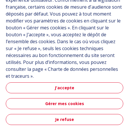
expérience utilisateur. Conformément à la législation
française, certains cookies de mesure d'audience sont
Documentation
déposés par défaut. Vous pouvez à tout moment
modifier vos paramètres de cookies en cliquant sur le
Contact
bouton « Gérer mes cookies ». En cliquant sur le
bouton « J’accepte », vous acceptez le dépôt de
Follow us
l’ensemble des cookies. Dans le cas où vous cliquez
sur « Je refuse », seuls les cookies techniques
LinkedIn
nécessaires au bon fonctionnement du site seront
utilisés. Pour plus d’informations, vous pouvez
Instagram
consulter la page « Charte de données personnelles
et traceurs ».
All Hutchinson sites
J'accepte
Aéronautique & Défense
Gérer mes cookies
Automobile
Je refuse
Plan du site
CGU
Données personnelles
Crédits