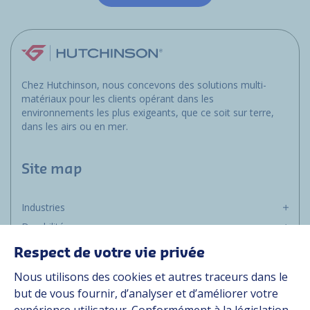
Chez Hutchinson, nous concevons des solutions multi-
matériaux pour les clients opérant dans les
environnements les plus exigeants, que ce soit sur terre,
dans les airs ou en mer.
Site map
Industries
Durabilité
Média
Respect de votre vie privée
Carrière
Nous utilisons des cookies et autres traceurs dans le
Groupe
but de vous fournir, d’analyser et d’améliorer votre
Fournisseurs