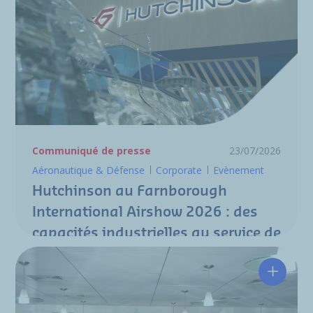
Communiqué de presse
23/07/2026
Aéronautique & Défense
Corporate
Evènement
Hutchinson au Farnborough
International Airshow 2026 : des
capacités industrielles au service de
la nouvelle génération de
programmes aéronautiques
Hutchin