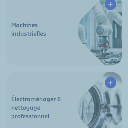
Machines
Machines
industrielles
Électro
Électroménager &
nettoyage
professionnel