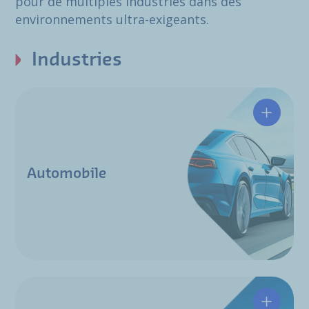
pour de multiples industries dans des
environnements ultra-exigeants.
Industries
Automob
Automobile
Aéronau