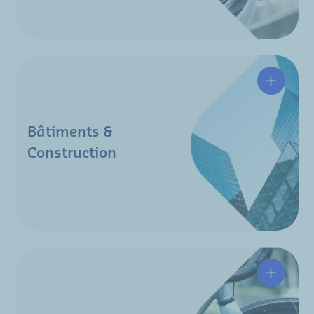
Bâtimen
Bâtiments &
Construction
Micro-mo