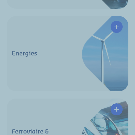
Energie
Energies
Ferrovia
Ferroviaire &