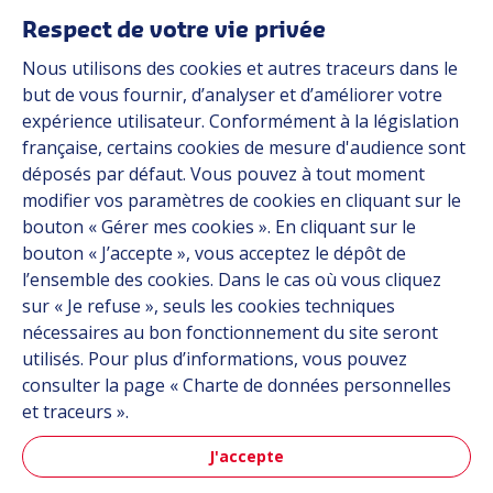
Média
Respect de votre vie privée
Carrière
Nous utilisons des cookies et autres traceurs dans le
Groupe
but de vous fournir, d’analyser et d’améliorer votre
expérience utilisateur. Conformément à la législation
Fournisseurs
française, certains cookies de mesure d'audience sont
Documentation
déposés par défaut. Vous pouvez à tout moment
modifier vos paramètres de cookies en cliquant sur le
Contact
bouton « Gérer mes cookies ». En cliquant sur le
bouton « J’accepte », vous acceptez le dépôt de
Follow us
l’ensemble des cookies. Dans le cas où vous cliquez
sur « Je refuse », seuls les cookies techniques
LinkedIn
nécessaires au bon fonctionnement du site seront
utilisés. Pour plus d’informations, vous pouvez
Instagram
consulter la page « Charte de données personnelles
et traceurs ».
All Hutchinson sites
J'accepte
Aéronautique & Défense