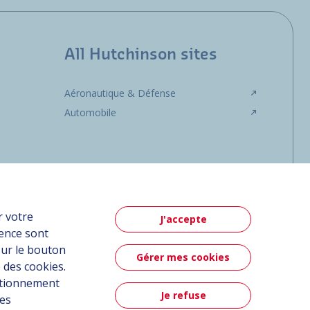
All Hutchinson sites
Aéronautique & Défense
Automobile
r votre
J'accepte
ience sont
sur le bouton
Gérer mes cookies
 des cookies.
nctionnement
Je refuse
ées
Contact