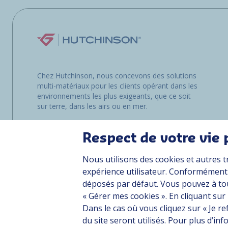
Chez Hutchinson, nous concevons des solutions
multi-matériaux pour les clients opérant dans les
environnements les plus exigeants, que ce soit
sur terre, dans les airs ou en mer.
Respect de votre vie 
Nous utilisons des cookies et autres t
expérience utilisateur. Conformément à
déposés par défaut. Vous pouvez à to
« Gérer mes cookies ». En cliquant sur
Dans le cas où vous cliquez sur « Je r
Plan du site
CGU
Données personnelles
Crédits
Accessibilité : n
du site seront utilisés. Pour plus d’i