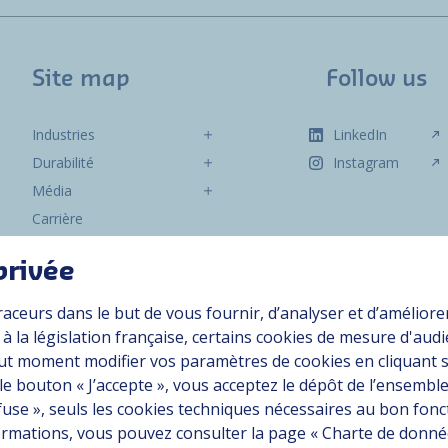
Site map
Follow us
Industries
LinkedIn
Durabilité
Instagram
Média
Carrière
Groupe
privée
Fournisseurs
raceurs dans le but de vous fournir, d’analyser et d’améliore
Documentation
 la législation française, certains cookies de mesure d'aud
Contact
ut moment modifier vos paramètres de cookies en cliquant 
 le bouton « J’accepte », vous acceptez le dépôt de l’ensemble
efuse », seuls les cookies techniques nécessaires au bon fo
on conforme
nformations, vous pouvez consulter la page « Charte de donn