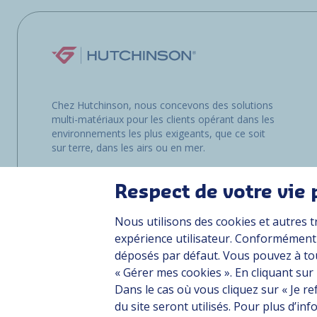
Chez Hutchinson, nous concevons des solutions
multi-matériaux pour les clients opérant dans les
environnements les plus exigeants, que ce soit
sur terre, dans les airs ou en mer.
Respect de votre vie 
Nous utilisons des cookies et autres t
expérience utilisateur. Conformément à
déposés par défaut. Vous pouvez à to
« Gérer mes cookies ». En cliquant sur
Dans le cas où vous cliquez sur « Je r
Plan du site
CGU
Données personnelles
Crédits
Accessibilité : n
du site seront utilisés. Pour plus d’i