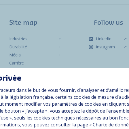
Site map
Follow us
Industries
LinkedIn
Durabilité
Instagram
Média
Carrière
Groupe
privée
Fournisseurs
raceurs dans le but de vous fournir, d’analyser et d’améliore
Documentation
 la législation française, certains cookies de mesure d'aud
Contact
ut moment modifier vos paramètres de cookies en cliquant 
 le bouton « J’accepte », vous acceptez le dépôt de l’ensemble
efuse », seuls les cookies techniques nécessaires au bon fo
on conforme
nformations, vous pouvez consulter la page « Charte de donn