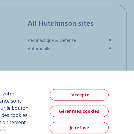
All Hutchinson sites
Aéronautique & Défense
Automobile
r votre
J'accepte
ience sont
sur le bouton
Gérer mes cookies
 des cookies.
nctionnement
Je refuse
ées
Contact