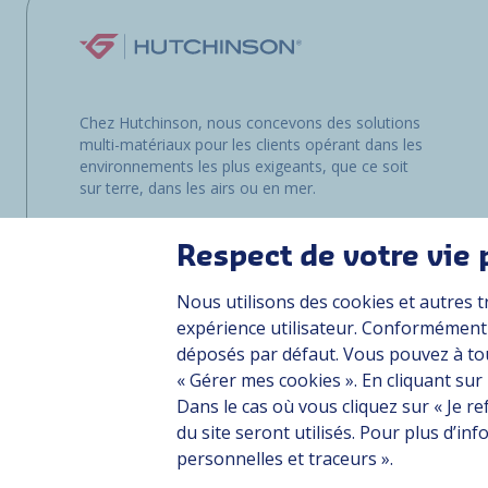
Chez Hutchinson, nous concevons des solutions
multi-matériaux pour les clients opérant dans les
environnements les plus exigeants, que ce soit
sur terre, dans les airs ou en mer.
Respect de votre vie 
Nous utilisons des cookies et autres t
expérience utilisateur. Conformément à
déposés par défaut. Vous pouvez à to
« Gérer mes cookies ». En cliquant sur
Dans le cas où vous cliquez sur « Je r
Plan du site
CGU
Données personnelles
Crédits
Accessibilité : n
du site seront utilisés. Pour plus d’i
personnelles et traceurs ».