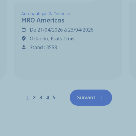
Aéronautique & Défense
MRO Americas
De
21/04/2026
à
23/04/2026
Orlando, États-Unis
Stand : 3558
Pagination
Page
Page
Page
Page
Page
1
2
3
4
5
Suivant
Page suivante