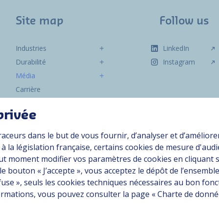
Site map
Follow us
Industries
LinkedIn
Durabilité
Instagram
Média
Carrière
Groupe
privée
Fournisseurs
raceurs dans le but de vous fournir, d’analyser et d’améliore
Documentation
 la législation française, certains cookies de mesure d'aud
Contact
ut moment modifier vos paramètres de cookies en cliquant 
 le bouton « J’accepte », vous acceptez le dépôt de l’ensemble
efuse », seuls les cookies techniques nécessaires au bon fo
on conforme
nformations, vous pouvez consulter la page « Charte de donn