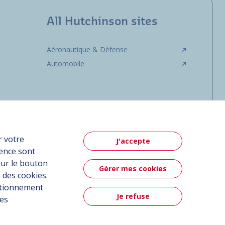
All Hutchinson sites
Aéronautique & Défense
Automobile
r votre
J'accepte
ience sont
sur le bouton
Gérer mes cookies
 des cookies.
nctionnement
Je refuse
ées
Contact
Contact