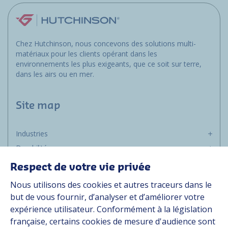
Chez Hutchinson, nous concevons des solutions multi-
matériaux pour les clients opérant dans les
environnements les plus exigeants, que ce soit sur terre,
dans les airs ou en mer.
Site map
Industries
Durabilité
Média
Respect de votre vie privée
Carrière
Nous utilisons des cookies et autres traceurs dans le
Groupe
but de vous fournir, d’analyser et d’améliorer votre
expérience utilisateur. Conformément à la législation
Fournisseurs
française, certains cookies de mesure d'audience sont
Documentation