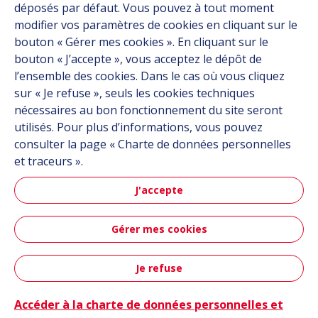
déposés par défaut. Vous pouvez à tout moment
modifier vos paramètres de cookies en cliquant sur le
Contact
bouton « Gérer mes cookies ». En cliquant sur le
bouton « J’accepte », vous acceptez le dépôt de
Follow us
l’ensemble des cookies. Dans le cas où vous cliquez
sur « Je refuse », seuls les cookies techniques
LinkedIn
nécessaires au bon fonctionnement du site seront
utilisés. Pour plus d’informations, vous pouvez
Instagram
consulter la page « Charte de données personnelles
et traceurs ».
All Hutchinson sites
J'accepte
Aéronautique & Défense
Gérer mes cookies
Automobile
Je refuse
Plan du site
CGU
Données personnelles
Crédits
Contact
Accessibilité : non conforme
Accéder à la charte de données personnelles et