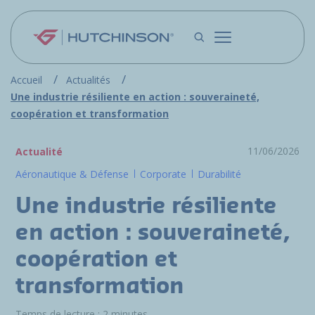
Aller au contenu principal
Accueil
Actualités
Une industrie résiliente en action : souveraineté,
coopération et transformation
11/06/2026
Actualité
Aéronautique & Défense
Corporate
Durabilité
Une industrie résiliente
en action : souveraineté,
coopération et
transformation
Temps de lecture : 2 minutes