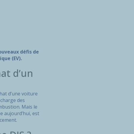
ouveaux défis de
ique (EV).
hat d’un
chat d’une voiture
echarge des
ombustion. Mais le
e aujourd’hui, est
acement.