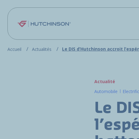
Aller au contenu principal
Le DIS d’Hutchinson accroit l’espé
Accueil
Actualités
Actualité
Automobile
Electrifi
Le DI
l’esp