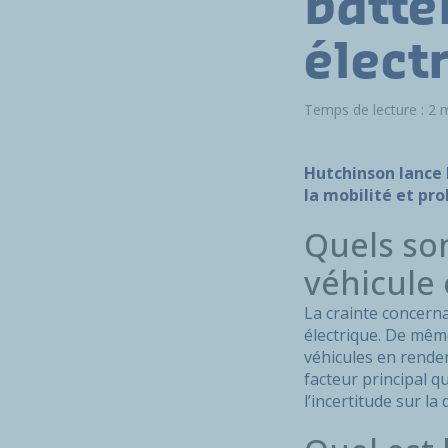
batte
élect
Temps de lecture : 2 
Hutchinson lance 
la mobilité et pro
Quels son
véhicule 
La crainte concerna
électrique. De mêm
véhicules en renden
facteur principal q
l’incertitude sur l