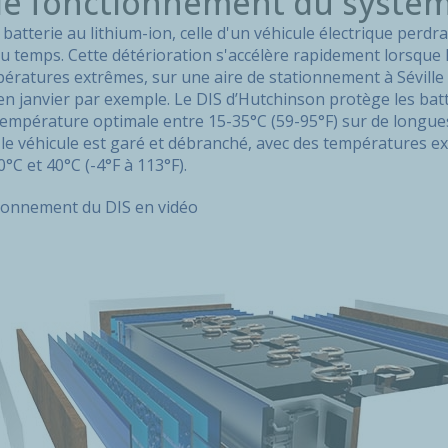
 le fonctionnement du systèm
tterie au lithium-ion, celle d'un véhicule électrique perdra
u temps. Cette détérioration s'accélère rapidement lorsque l
ratures extrêmes, sur une aire de stationnement à Séville e
en janvier par exemple. Le DIS d’Hutchinson protège les batt
empérature optimale entre 15-35°C (59-95°F) sur de longues
 le véhicule est garé et débranché, avec des températures e
°C et 40°C (-4°F à 113°F).
ionnement du DIS en vidéo