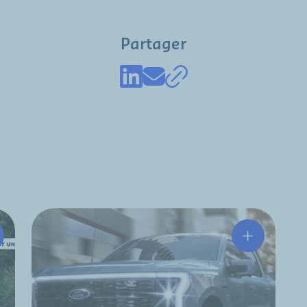
Partager
tchinson & Electreon : un partenariat gagnant pour une mob
Technologi