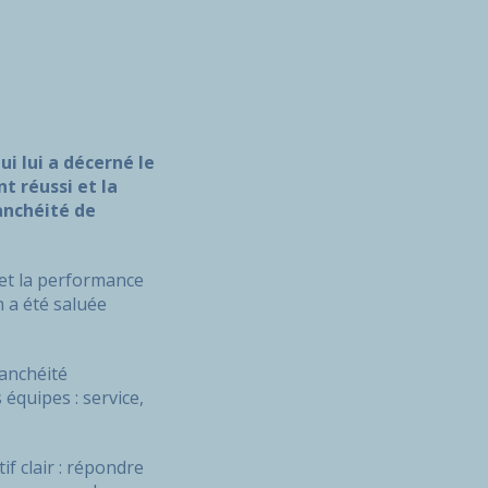
i lui a décerné le
t réussi et la
anchéité de
et la performance
 a été saluée
tanchéité
quipes : service,
f clair : répondre