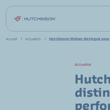
Aller au contenu principal
Hutchinson Wuhan distingué pour
Accueil
Actualités
Actualité
Hutc
disti
perf