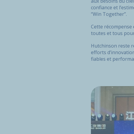
aux besoins du clien
confiance et l’esti
“Win Together”.
Cette récompense e
toutes et tous pour 
Hutchinson reste r
efforts d’innovatio
fiables et performa