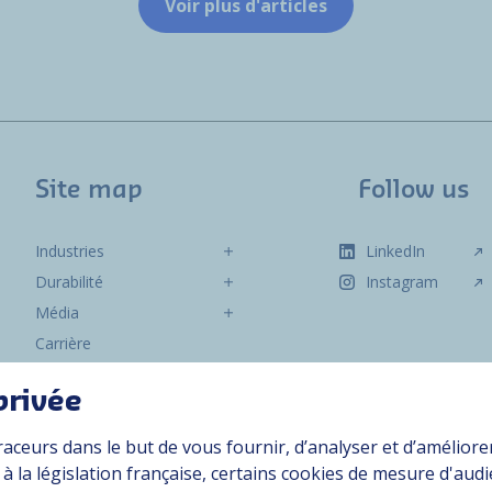
Voir plus d'articles
Site map
Follow us
Industries
LinkedIn
Durabilité
Instagram
Média
Carrière
Groupe
privée
Fournisseurs
raceurs dans le but de vous fournir, d’analyser et d’améliore
Documentation
 la législation française, certains cookies de mesure d'aud