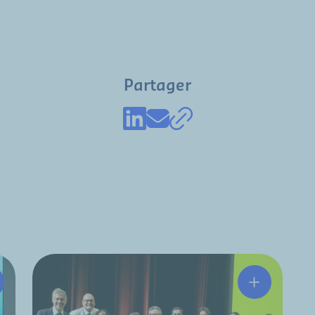
Partager
tchinson et HRC s’associent pour renforcer la chaîne de va
Une industr