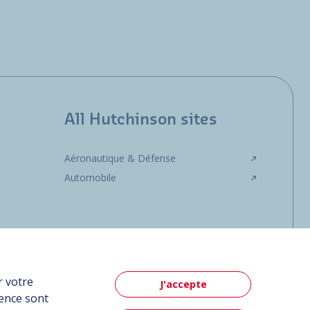
All Hutchinson sites
Aéronautique & Défense
Automobile
r votre
J'accepte
ience sont