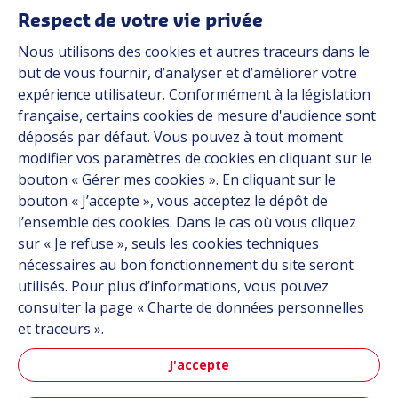
Média
Respect de votre vie privée
Carrière
Nous utilisons des cookies et autres traceurs dans le
Groupe
but de vous fournir, d’analyser et d’améliorer votre
expérience utilisateur. Conformément à la législation
Fournisseurs
française, certains cookies de mesure d'audience sont
Documentation
déposés par défaut. Vous pouvez à tout moment
modifier vos paramètres de cookies en cliquant sur le
Contact
bouton « Gérer mes cookies ». En cliquant sur le
bouton « J’accepte », vous acceptez le dépôt de
Follow us
l’ensemble des cookies. Dans le cas où vous cliquez
sur « Je refuse », seuls les cookies techniques
LinkedIn
nécessaires au bon fonctionnement du site seront
utilisés. Pour plus d’informations, vous pouvez
Instagram
consulter la page « Charte de données personnelles
et traceurs ».
All Hutchinson sites
J'accepte
Aéronautique & Défense