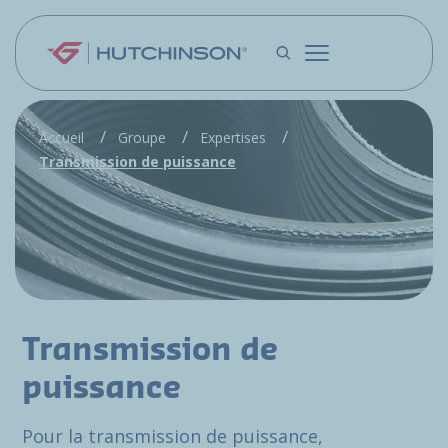
Aller au contenu principal
Accueil
Groupe
Expertises
Transmission de puissance
Transmission de
puissance
Pour la transmission de puissance,