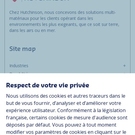
Chez Hutchinson, nous concevons des solutions multi-
matériaux pour les clients opérant dans les
environnements les plus exigeants, que ce soit sur terre,
dans les airs ou en mer.
Site map
Industries
Durabilité
Média
Respect de votre vie privée
Carrière
Nous utilisons des cookies et autres traceurs dans le
Groupe
but de vous fournir, d’analyser et d’améliorer votre
expérience utilisateur. Conformément à la législation
Fournisseurs
française, certains cookies de mesure d'audience sont
Documentation
déposés par défaut. Vous pouvez à tout moment
modifier vos paramètres de cookies en cliquant sur le
Contact