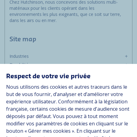
Chez Hutchinson, nous concevons des solutions multi-
matériaux pour les clients opérant dans les
environnements les plus exigeants, que ce soit sur terre,
dans les airs ou en mer.
Site map
Industries
Durabilité
Média
Respect de votre vie privée
Carrière
Nous utilisons des cookies et autres traceurs dans le
Groupe
but de vous fournir, d’analyser et d’améliorer votre
expérience utilisateur. Conformément à la législation
Fournisseurs
française, certains cookies de mesure d'audience sont
Documentation
déposés par défaut. Vous pouvez à tout moment
modifier vos paramètres de cookies en cliquant sur le
Contact
bouton « Gérer mes cookies ». En cliquant sur le