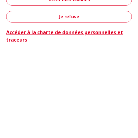
Aéronautique &
Défense
Je refuse
Contact
Accéder à la charte de données personnelles et
traceurs
Camions
Camions & Bus