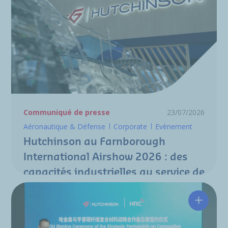
Communiqué de presse
23/07/2026
Aéronautique & Défense
Corporate
Evènement
Hutchinson au Farnborough
International Airshow 2026 : des
capacités industrielles au service de
la nouvelle génération de
programmes aéronautiques
Hutchin