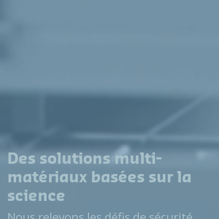
Des solutions multi-
matériaux basées sur la
science
Nous relevons les défis de sécurité,