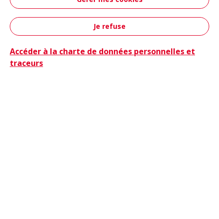
Aéronautique &
Défense
Je refuse
Contact
Accéder à la charte de données personnelles et
traceurs
Camions
Camions & Bus