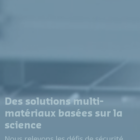
Des solutions multi-
matériaux basées sur la
science
Nous relevons les défis de sécurité,