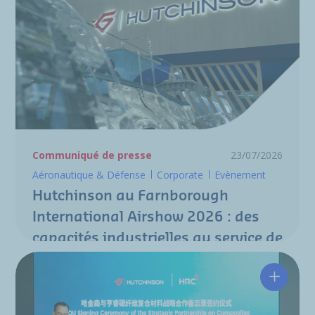
Communiqué de presse
23/07/2026
Aéronautique & Défense
Corporate
Evènement
Hutchinson au Farnborough
International Airshow 2026 : des
capacités industrielles au service de
la nouvelle génération de
programmes aéronautiques
Hutchin