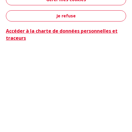
Aéronautique &
Défense
Je refuse
Contact
Accéder à la charte de données personnelles et
traceurs
Camions
Camions & Bus