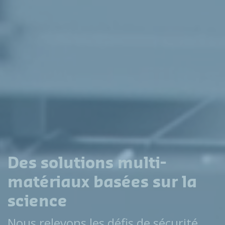
Des solutions multi-
matériaux basées sur la
science
Nous relevons les défis de sécurité,