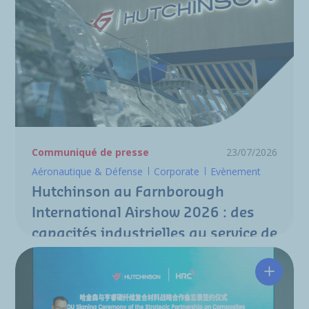
Communiqué de presse
23/07/2026
Aéronautique & Défense
Corporate
Evènement
Hutchinson au Farnborough
International Airshow 2026 : des
capacités industrielles au service de
la nouvelle génération de
programmes aéronautiques
Hutchin