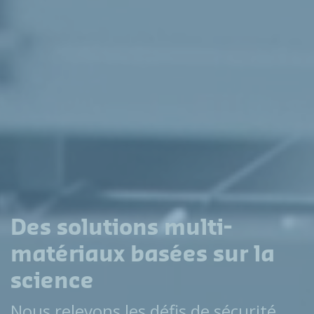
Des solutions multi-
matériaux basées sur la
science
Nous relevons les défis de sécurité,