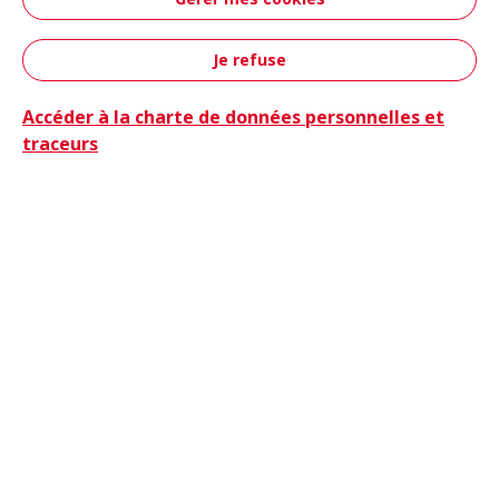
Aéronautique &
Défense
Je refuse
Contact
Accéder à la charte de données personnelles et
traceurs
Camions
Camions & Bus