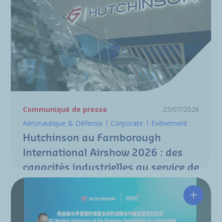
Communiqué de presse
23/07/2026
Aéronautique & Défense
Corporate
Evènement
Hutchinson au Farnborough
International Airshow 2026 : des
capacités industrielles au service de
la nouvelle génération de
programmes aéronautiques
Hutchin