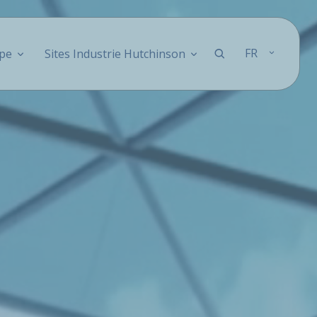
FR
pe
Sites Industrie Hutchinson