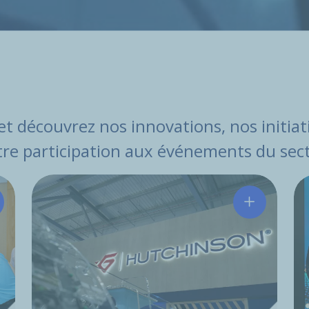
 et découvrez nos innovations, nos initia
re participation aux événements du sec
tchinson et Leju Robotics s’associent pour accompagner l’e
Hutchinson 