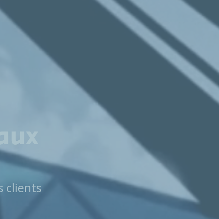
aux
s clients